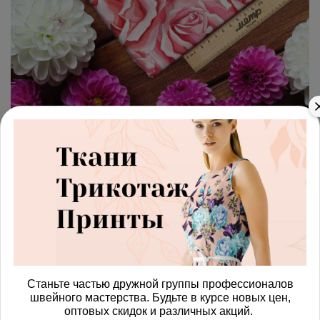
арт.
4287396_biflex
(0)
Ткань бифлекс розы с розами
Получить доступ к оптовым ценам
697.00 руб
В корзину
Станьте частью дружной группы профессионалов
швейного мастерства. Будьте в курсе новых цен,
Изменить масштаб
оптовых скидок и различных акций.