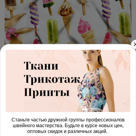
арт.
4287406_biflex
(0)
Ткань бифлекс мороженное
Получить доступ к оптовым ценам
697.00 руб
В корзину
Станьте частью дружной группы профессионалов
швейного мастерства. Будьте в курсе новых цен,
Изменить масштаб
оптовых скидок и различных акций.