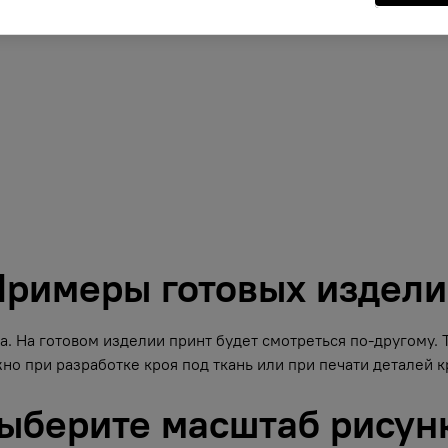
римеры готовых издел
. На готовом изделии принт будет смотреться по-другому.
но при разработке кроя под ткань или при печати деталей кр
ыберите масштаб рисун