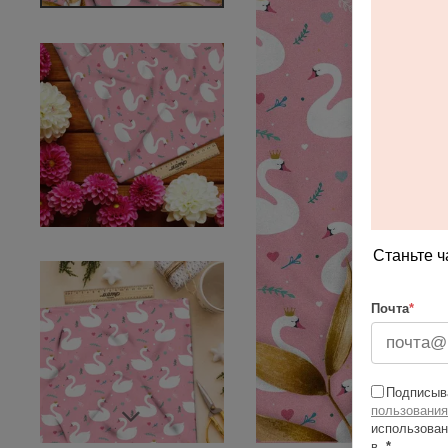
Станьте ч
Почта
*
Подписыва
пользования
использован
в
*