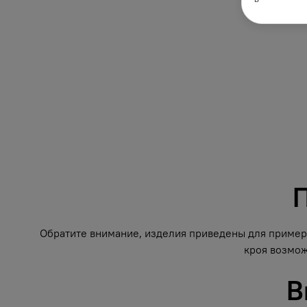
П
Обратите внимание, изделия приведены для примера
кроя возмож
В