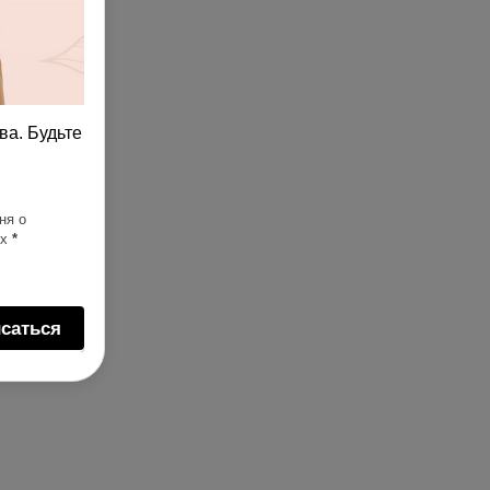
ва. Будьте
ня о
ях
*
саться