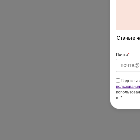
Станьте ч
Почта
*
Подписыва
пользования
использован
в
*