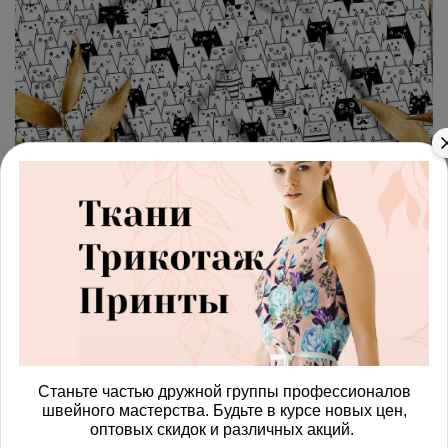
арт.
428770_byas
(0)
Ткань бязь толпа котов
Получить доступ к оптовым ценам
600.00 руб
В корзину
Станьте частью дружной группы профессионалов
швейного мастерства. Будьте в курсе новых цен,
Изменить масштаб
оптовых скидок и различных акций.