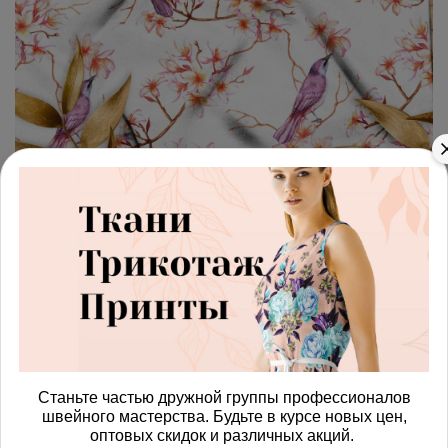
арт.
428795_atlas
(0)
Ткань атлас песня
тропических птиц
Получить доступ к оптовым ценам
503.00 руб
В корзину
Станьте частью дружной группы профессионалов
швейного мастерства. Будьте в курсе новых цен,
оптовых скидок и различных акций.