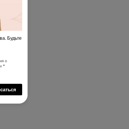
ва. Будьте
ня о
ях
*
саться