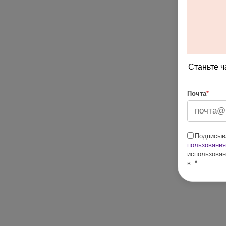
Станьте ч
Почта
*
Подписыва
пользования
использован
в
*