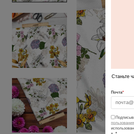
Станьте ч
Почта
*
Подписыва
пользования
использован
в
*