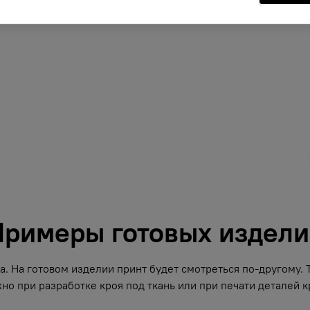
римеры готовых издел
. На готовом изделии принт будет смотреться по-другому.
но при разработке кроя под ткань или при печати деталей кр