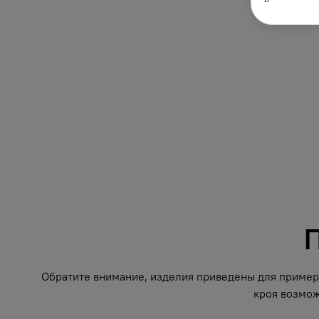
П
Обратите внимание, изделия приведены для примера
кроя возмож