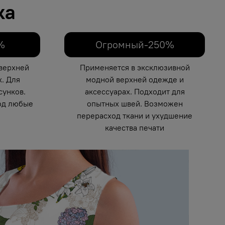
ка
%
Огромный-250%
верхней
Применяется в эксклюзивной
. Для
модной верхней одежде и
унков.
аксессуарах. Подходит для
од любые
опытных швей. Возможен
перерасход ткани и ухудшение
качества печати