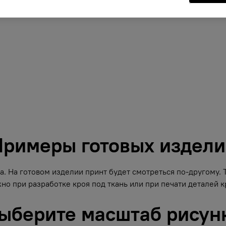
римеры готовых издел
. На готовом изделии принт будет смотреться по-другому.
но при разработке кроя под ткань или при печати деталей кр
ыберите масштаб рисун