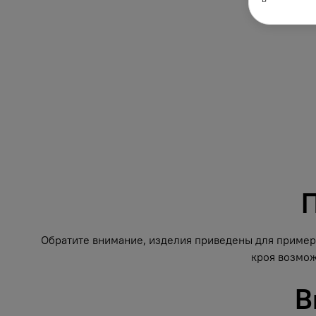
П
Обратите внимание, изделия приведены для примера
кроя возмож
В