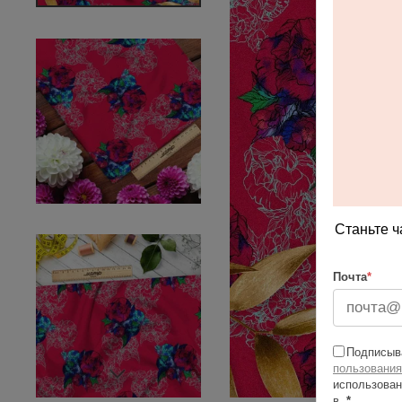
Станьте ч
Почта
*
Подписыва
пользования
использован
в
*