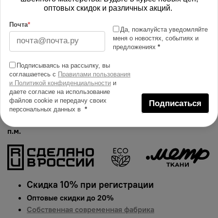
оптовых скидок и различных акций.
Изменить масштаб
Почта
*
Да, пожалуйста уведомляйте
меня о новостях, событиях и
Купить в 1 клик
предложениях
*
Добавить в сравнение
Подписываясь на рассылку, вы
соглашаетесь с
Правилами пользования
Описание тканей
и Политикой конфиденциальности
и
даете согласие на использование
Яркий и сочный принт на ткани атлас. Гарантированная
файлов cookie и передачу своих
Подписаться
долговечность цвета, идеально подходит для одежды,
персональных данных в
*
домашнего текстиля и аксессуаров.
Цена указана за 1
п.м.
Скидка 10% при регистрации
Оптовые скидки до 20%
Собственная современная фабрика