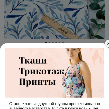
арт.
42871326_atlas
(0)
Ткань атлас тонкие
акварельные листья на белом
фоне
Получить доступ к оптовым ценам
503.00 руб
Станьте частью дружной группы профессионалов
В корзину
швейного мастерства. Будьте в курсе новых цен,