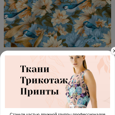
арт.
42872301_armani
(0)
Ткань премиум шелк
искусственный Армани птицы
в цветах
Получить доступ к оптовым ценам
590.00 руб
Станьте частью дружной группы профессионалов