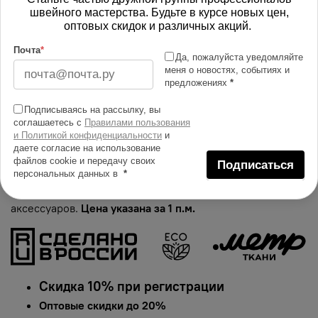
В корзину
швейного мастерства. Будьте в курсе новых цен,
оптовых скидок и различных акций.
Изменить масштаб
Почта
*
Да, пожалуйста уведомляйте
меня о новостях, событиях и
Купить в 1 клик
предложениях
*
Добавить в сравнение
Подписываясь на рассылку, вы
соглашаетесь с
Правилами пользования
Описание тканей
и Политикой конфиденциальности
и
даете согласие на использование
Яркий и сочный принт на ткани шелк искусственный
файлов cookie и передачу своих
Подписаться
Армани. Гарантированная долговечность цвета,
персональных данных в
*
идеально подходит для одежды, домашнего текстиля и
аксессуаров.
Цена указана за 1 п.м.
Скидка 10% при регистрации
Оптовые скидки до 20%