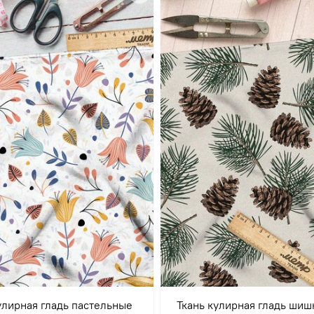
улирная гладь пастельные
Ткань кулирная гладь шиш