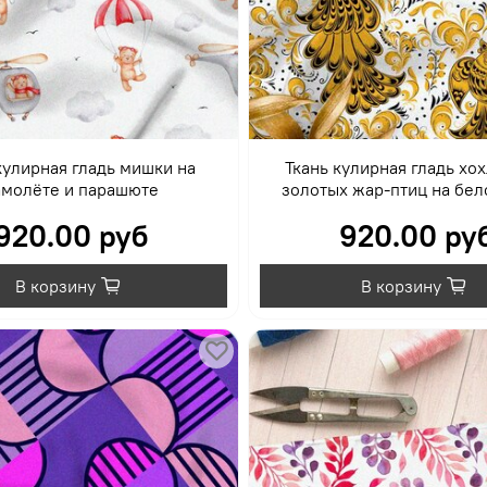
кулирная гладь мишки на
Ткань кулирная гладь хо
амолёте и парашюте
золотых жар-птиц на бе
920.00 руб
920.00 ру
В корзину
В корзину