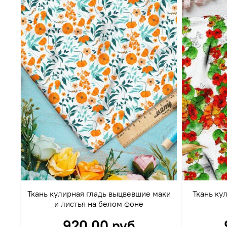
Ткань кулирная гладь выцвевшие маки
Ткань ку
и листья на белом фоне
920.00 руб