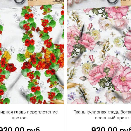
лирная гладь переплетение
Ткань кулирная гладь бот
цветов
весенний принт
920.00 руб
920.00 ру