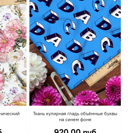
анический
Ткань кулирная гладь объёмные буквы
на синем фоне
б
920.00 руб