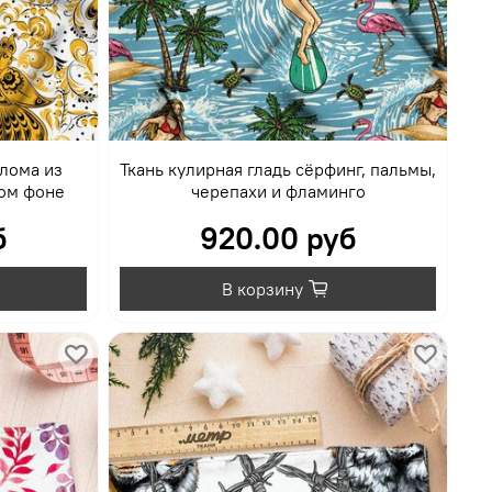
хлома из
Ткань кулирная гладь сёрфинг, пальмы,
лом фоне
черепахи и фламинго
б
920.00 руб
В корзину