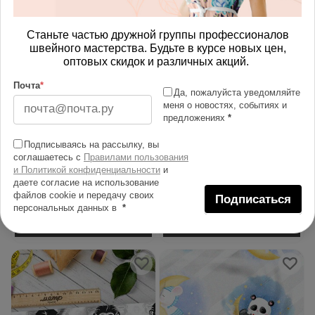
Станьте частью дружной группы профессионалов
швейного мастерства. Будьте в курсе новых цен,
оптовых скидок и различных акций.
Почта
*
Да, пожалуйста уведомляйте
меня о новостях, событиях и
предложениях
*
Ткань габардин птички на
Ткань премиум габардин
Подписываясь на рассылку, вы
ветках
голубые акварельные
соглашаетесь с
Правилами пользования
цветы
и Политикой конфиденциальности
и
даете согласие на использование
451.00 руб
454.00 руб
файлов cookie и передачу своих
Подписаться
персональных данных в
*
В корзину
В корзину