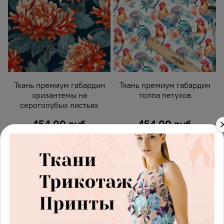
Ткань премиум габардин
Ткань премиум габардин
хризантемы на
толпа петухов
сероголубых листьях
454.00 руб
454.00 руб
В корзину
В корзину