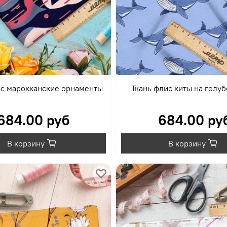
ис марокканские орнаменты
Ткань флис киты на голу
684.00 руб
684.00 ру
В корзину
В корзину