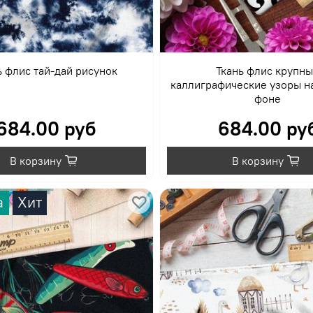
ь флис тай-дай рисунок
Ткань флис крупн
каллиграфические узоры н
фоне
684.00 руб
684.00 ру
В корзину
В корзину
а
Хит