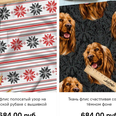
 флис полосатый узор на
Ткань флис счастливая с
ской рубахе с вышивкой
тёмном фоне
684.00 руб
684.00 ру