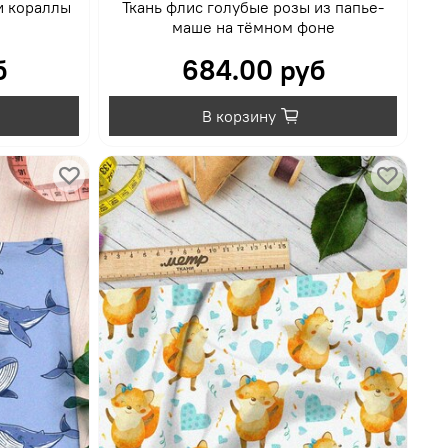
и кораллы
Ткань флис голубые розы из папье-
маше на тёмном фоне
б
684.00 руб
В корзину