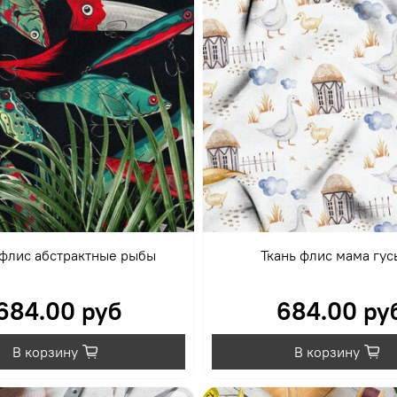
 флис абстрактные рыбы
Ткань флис мама гус
684.00 руб
684.00 ру
В корзину
В корзину