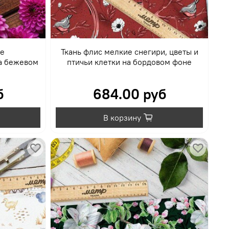
ые
Ткань флис мелкие снегири, цветы и
а бежевом
птичьи клетки на бордовом фоне
б
684.00 руб
В корзину