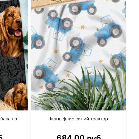
обака на
Ткань флис синий трактор
б
684.00 руб