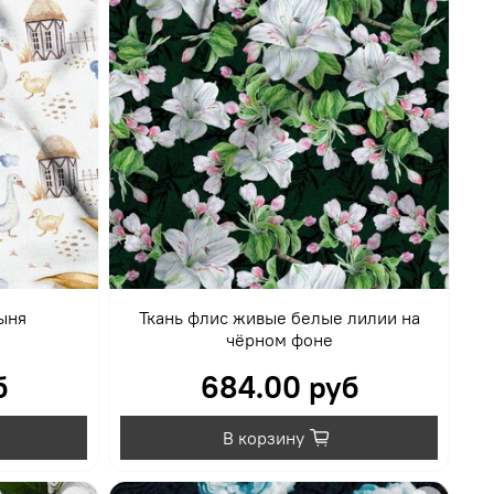
ыня
Ткань флис живые белые лилии на
чёрном фоне
б
684.00 руб
В корзину