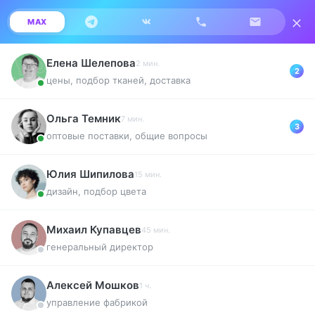
MAX
0
Елена Шелепова
2 мин.
2
цены, подбор тканей, доставка
Главная
Натуральные ткани с принтом
Саржа
Ольга Темник
7 мин.
3
оптовые поставки, общие вопросы
Саржа
Юлия Шипилова
15 мин.
дизайн, подбор цвета
Михаил Купавцев
45 мин.
генеральный директор
Алексей Мошков
1 ч.
управление фабрикой