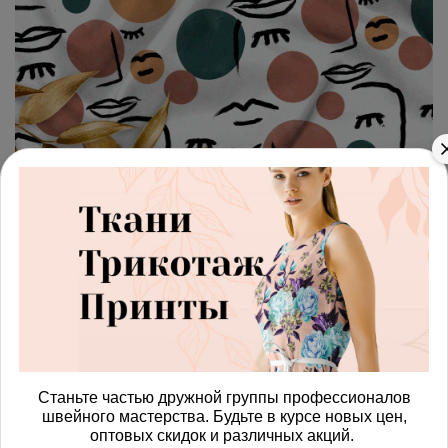
арт.
42871503_muslin
(0)
Ткань муслин расслабленные
лица с цветными пятнами
Получить доступ к оптовым ценам
815.00 руб
В корзину
Станьте частью дружной группы профессионалов
швейного мастерства. Будьте в курсе новых цен,
оптовых скидок и различных акций.