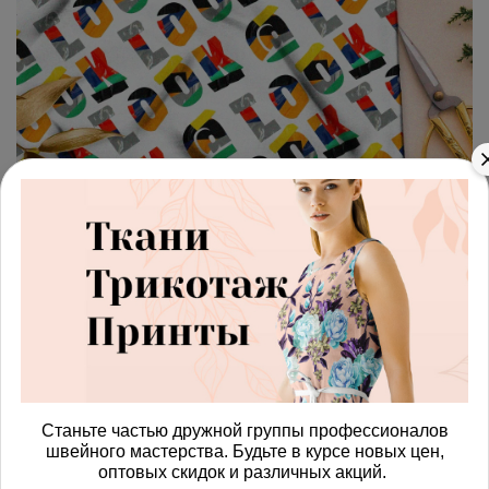
арт.
42871502_muslin
(0)
Ткань муслин цветные буквы
с рисунком на белом фоне
Получить доступ к оптовым ценам
815.00 руб
В корзину
Станьте частью дружной группы профессионалов
швейного мастерства. Будьте в курсе новых цен,
оптовых скидок и различных акций.