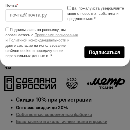
Изменить масштаб
Почта
*
Да, пожалуйста уведомляйте
меня о новостях, событиях и
Купить в 1 клик
предложениях
*
Добавить в сравнение
Подписываясь на рассылку, вы
соглашаетесь с
Правилами пользования
Описание тканей
и Политикой конфиденциальности
и
даете согласие на использование
Яркий и сочный принт на ткани муслин. Гарантированная
файлов cookie и передачу своих
Подписаться
долговечность цвета, идеально подходит для одежды,
персональных данных в
*
домашнего текстиля и аксессуаров.
Цена указана за 1
п.м.
Скидка 10% при регистрации
Оптовые скидки до 20%
Собственная современная фабрика
Безопасные и экологичные ткани и краски